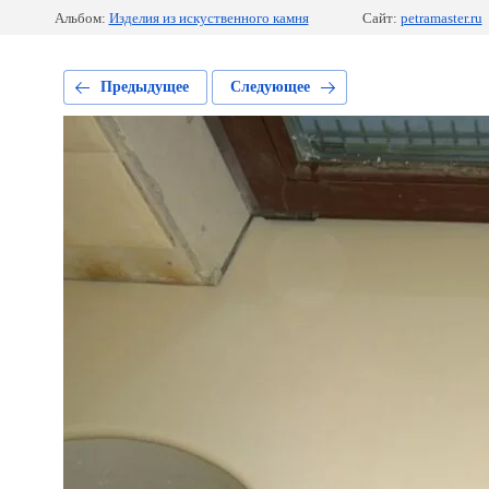
Альбом:
Изделия из искуственного камня
Сайт:
petramaster.ru
Предыдущее
Следующее